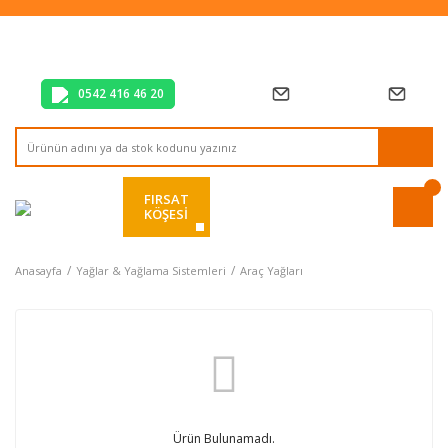
Tüm Alışverişlerde Vade Farksız 2 Taksit!
Mağazadan Teslim & Kolay İade
Hızlı Teslimat Siparişlerinizde Aynı Gün Kargo!
0542 416 46 20
FIRSAT
KÖŞESİ
Anasayfa
Yağlar & Yağlama Sistemleri
Araç Yağları
Ürün Bulunamadı.