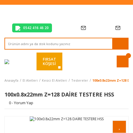
Tüm Alışverişlerde Vade Farksız 2 Taksit!
Mağazadan Teslim & Kolay İade
Hızlı Teslimat Siparişlerinizde Aynı Gün Kargo!
0542 416 46 20
FIRSAT
KÖŞESİ
Anasayfa
El Aletleri
Kesici El Aletleri
Testereler
100x0.8x22mm Z=128 DA
100x0.8x22mm Z=128 DAİRE TESTERE HSS
0 - Yorum Yap