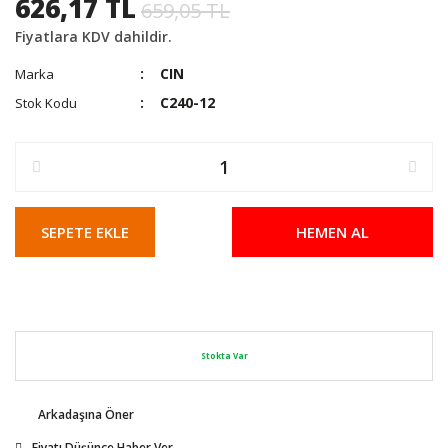
626,17 TL
659,05 TL
Fiyatlara KDV dahildir.
CIN
Marka
C240-12
Stok Kodu
SEPETE EKLE
HEMEN AL
Stokta Var
Arkadaşına Öner
Fiyatı Düşünce Haber Ver