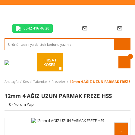
Tüm Alışverişlerde Vade Farksız 2 Taksit!
Mağazadan Teslim & Kolay İade
Hızlı Teslimat Siparişlerinizde Aynı Gün Kargo!
0542 416 46 20
FIRSAT
KÖŞESİ
Anasayfa
Kesici Takımlar
Frezeler
12mm 4 AĞIZ UZUN PARMAK FREZE H
12mm 4 AĞIZ UZUN PARMAK FREZE HSS
0 - Yorum Yap