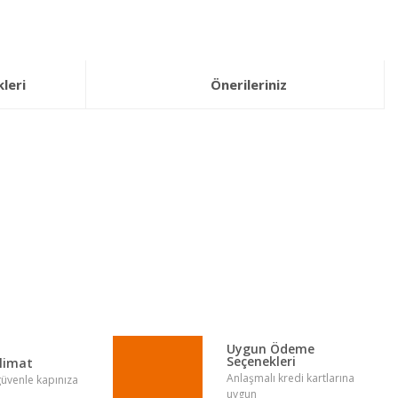
leri
Önerileriniz
lirsiniz.
Uygun Ödeme
Seçenekleri
slimat
Anlaşmalı kredi kartlarına
 güvenle kapınıza
uygun