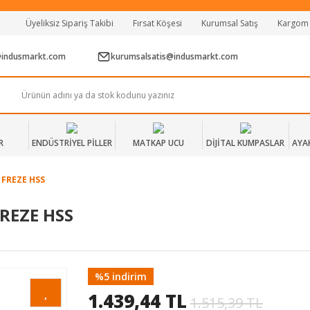
Tüm Alışverişlerde Vade Farksız 2 Taksit!
Üyeliksiz Sipariş Takibi
Fırsat Köşesi
Kurumsal Satış
Kargom
Mağazadan Teslim & Kolay İade
Hızlı Teslimat Siparişlerinizde Aynı Gün Kargo!
@indusmarkt.com
kurumsalsatis@indusmarkt.com
R
ENDÜSTRİYEL PİLLER
MATKAP UCU
DİJİTAL KUMPASLAR
AYA
 FREZE HSS
REZE HSS
%5 indirim
1.439,44 TL
1.515,39 TL