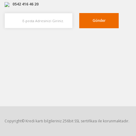
0542 416 46 20
Gönder
Copyright© Kredi kartı bilgileriniz 256bit SSL sertifikası ile korunmaktadır.