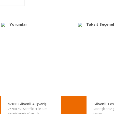
Yorumlar
Taksit Seçenek
a yetersiz gördüğünüz noktaları öneri formunu kullanarak tarafımıza iletebi
Bu ürüne ilk yorumu siz yapın!
Yorum Yaz
%100 Güvenli Alışveriş
Güvenli Te
256Bit SSL Sertifikası ile tüm
Siparişleriniz
siparişleriniz güvende.
teslim.