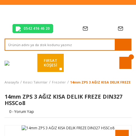
Tüm Alışverişlerde Vade Farksız 2 Taksit!
Mağazadan Teslim & Kolay İade
Hızlı Teslimat Siparişlerinizde Aynı Gün Kargo!
0542 416 46 20
FIRSAT
KÖŞESİ
Anasayfa
Kesici Takımlar
Frezeler
14mm ZPS 3 AĞIZ KISA DELIK FREZE D
14mm ZPS 3 AĞIZ KISA DELIK FREZE DIN327
HSSCo8
0 - Yorum Yap