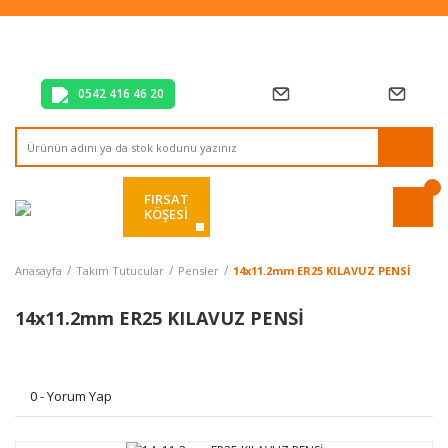
Tüm Alışverişlerde Vade Farksız 2 Taksit!
Mağazadan Teslim & Kolay İade
Hızlı Teslimat Siparişlerinizde Aynı Gün Kargo!
0542 416 46 20
FIRSAT
KÖŞESİ
Anasayfa
Takım Tutucular
Pensler
14x11.2mm ER25 KILAVUZ PENSİ
14x11.2mm ER25 KILAVUZ PENSİ
0 - Yorum Yap