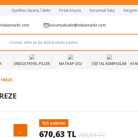
Tüm Alışverişlerde Vade Farksız 2 Taksit!
Üyeliksiz Sipariş Takibi
Fırsat Köşesi
Kurumsal Satış
Kargom
Mağazadan Teslim & Kolay İade
Hızlı Teslimat Siparişlerinizde Aynı Gün Kargo!
@indusmarkt.com
kurumsalsatis@indusmarkt.com
R
ENDÜSTRİYEL PİLLER
MATKAP UCU
DİJİTAL KUMPASLAR
AYA
 FREZE
FREZE
%5 indirim
670,63 TL
705,83 TL