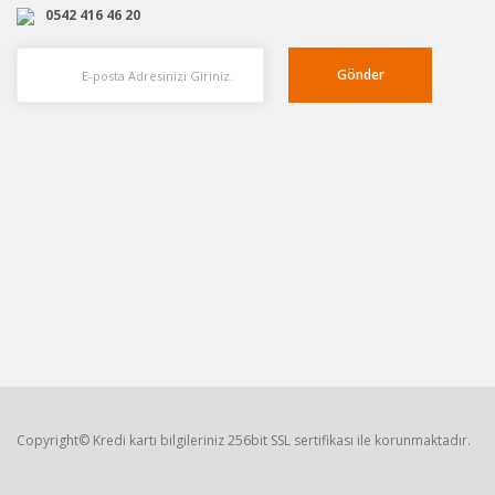
0542 416 46 20
Gönder
Copyright© Kredi kartı bilgileriniz 256bit SSL sertifikası ile korunmaktadır.