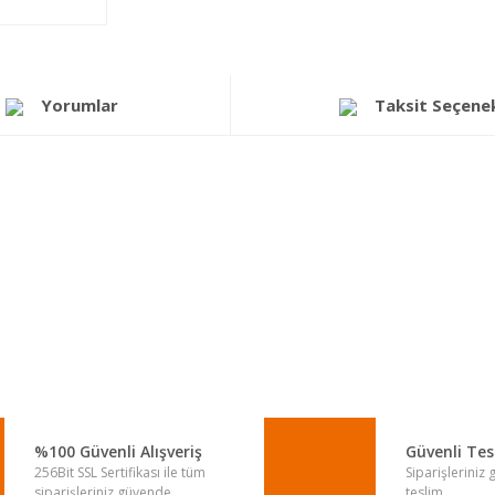
Yorumlar
Taksit Seçenek
a yetersiz gördüğünüz noktaları öneri formunu kullanarak tarafımıza iletebi
Bu ürüne ilk yorumu siz yapın!
Yorum Yaz
%100 Güvenli Alışveriş
Güvenli Te
256Bit SSL Sertifikası ile tüm
Siparişleriniz
siparişleriniz güvende.
teslim.