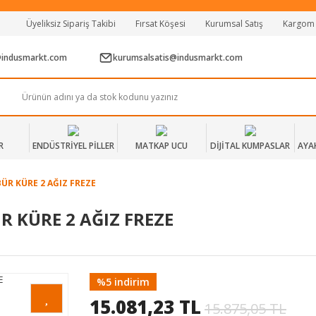
Tüm Alışverişlerde Vade Farksız 2 Taksit!
Üyeliksiz Sipariş Takibi
Fırsat Köşesi
Kurumsal Satış
Kargom
Mağazadan Teslim & Kolay İade
Hızlı Teslimat Siparişlerinizde Aynı Gün Kargo!
@indusmarkt.com
kurumsalsatis@indusmarkt.com
R
ENDÜSTRİYEL PİLLER
MATKAP UCU
DİJİTAL KUMPASLAR
AYA
R KÜRE 2 AĞIZ FREZE
 KÜRE 2 AĞIZ FREZE
%5 indirim
15.081,23 TL
15.875,05 TL