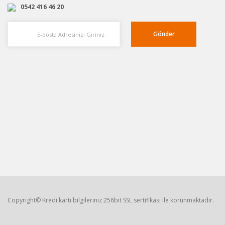
0542 416 46 20
Gönder
Copyright© Kredi kartı bilgileriniz 256bit SSL sertifikası ile korunmaktadır.