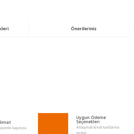
leri
Önerileriniz
lirsiniz.
Uygun Ödeme
Seçenekleri
slimat
Anlaşmalı kredi kartlarına
 güvenle kapınıza
uygun