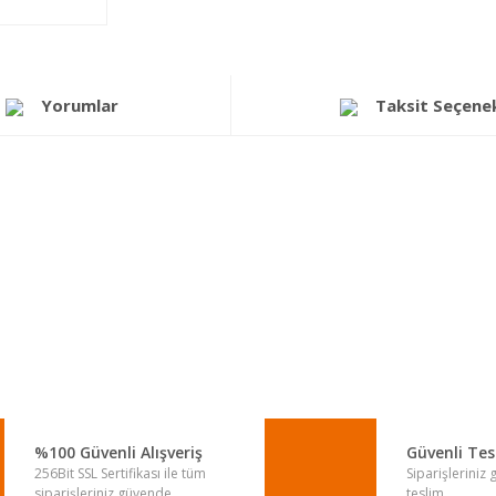
Yorumlar
Taksit Seçenek
a yetersiz gördüğünüz noktaları öneri formunu kullanarak tarafımıza iletebi
Bu ürüne ilk yorumu siz yapın!
Yorum Yaz
%100 Güvenli Alışveriş
Güvenli Te
256Bit SSL Sertifikası ile tüm
Siparişleriniz
siparişleriniz güvende.
teslim.