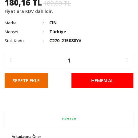
180,16 TL
189,89 TL
Fiyatlara KDV dahildir.
CIN
Marka
Türkiye
Menşei
C270-215080YV
Stok Kodu
SEPETE EKLE
HEMEN AL
Stokta Var
Arkadaşına Öner