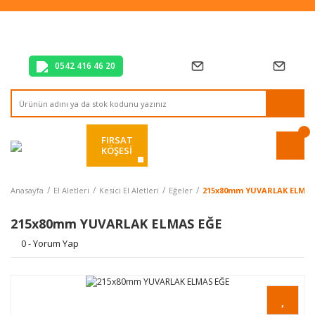
Tüm Alışverişlerde Vade Farksız 2 Taksit!
Mağazadan Teslim & Kolay İade
Hızlı Teslimat Siparişlerinizde Aynı Gün Kargo!
0542 416 46 20
FIRSAT
KÖŞESİ
Anasayfa
El Aletleri
Kesici El Aletleri
Eğeler
215x80mm YUVARLAK ELMAS
215x80mm YUVARLAK ELMAS EĞE
0 - Yorum Yap