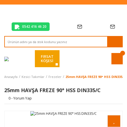
Tüm Alışverişlerde Vade Farksız 2 Taksit!
Mağazadan Teslim & Kolay İade
Hızlı Teslimat Siparişlerinizde Aynı Gün Kargo!
0542 416 46 20
FIRSAT
KÖŞESİ
Anasayfa
Kesici Takımlar
Frezeler
25mm HAVŞA FREZE 90° HSS DIN335/C
25mm HAVŞA FREZE 90° HSS DIN335/C
0 - Yorum Yap