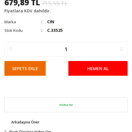
679,89 TL
715,55 TL
Fiyatlara KDV dahildir.
CIN
Marka
C.33525
Stok Kodu
SEPETE EKLE
HEMEN AL
Stokta Var
Arkadaşına Öner
Fiyatı Düşünce Haber Ver