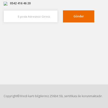
0542 416 46 20
Gönder
Copyright© Kredi kartı bilgileriniz 256bit SSL sertifikası ile korunmaktadır.