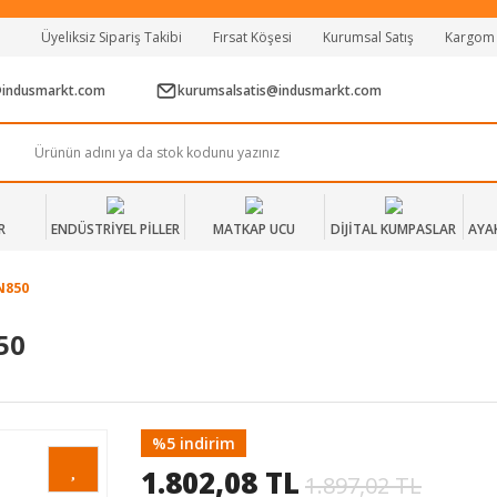
Tüm Alışverişlerde Vade Farksız 2 Taksit!
Üyeliksiz Sipariş Takibi
Fırsat Köşesi
Kurumsal Satış
Kargom
Mağazadan Teslim & Kolay İade
Hızlı Teslimat Siparişlerinizde Aynı Gün Kargo!
@indusmarkt.com
kurumsalsatis@indusmarkt.com
R
ENDÜSTRİYEL PİLLER
MATKAP UCU
DİJİTAL KUMPASLAR
AYA
N850
50
%5 indirim
1.802,08 TL
1.897,02 TL