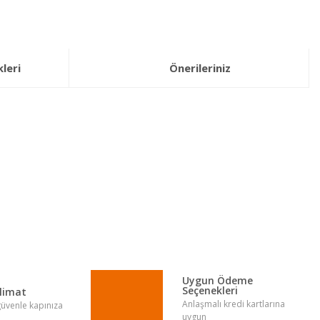
leri
Önerileriniz
lirsiniz.
Uygun Ödeme
Seçenekleri
slimat
Anlaşmalı kredi kartlarına
 güvenle kapınıza
uygun