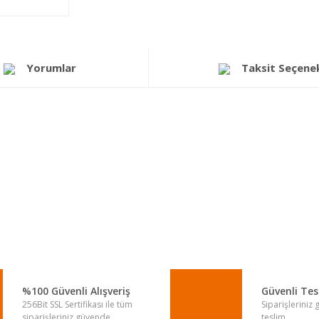
Yorumlar
Taksit Seçenek
a yetersiz gördüğünüz noktaları öneri formunu kullanarak tarafımıza iletebi
Bu ürüne ilk yorumu siz yapın!
Yorum Yaz
%100 Güvenli Alışveriş
Güvenli Te
256Bit SSL Sertifikası ile tüm
Siparişleriniz
siparişleriniz güvende.
teslim.