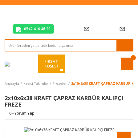
Tüm Alışverişlerde Vade Farksız 2 Taksit!
Mağazadan Teslim & Kolay İade
Hızlı Teslimat Siparişlerinizde Aynı Gün Kargo!
0542 416 46 20
FIRSAT
KÖŞESİ
Anasayfa
Kesici Takımlar
Frezeler
2x10x6x38 KRAFT ÇAPRAZ KARBÜR KAL
2x10x6x38 KRAFT ÇAPRAZ KARBÜR KALIPÇI
FREZE
0 - Yorum Yap