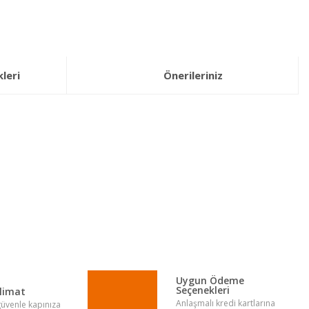
leri
Önerileriniz
lirsiniz.
Uygun Ödeme
Seçenekleri
slimat
Anlaşmalı kredi kartlarına
 güvenle kapınıza