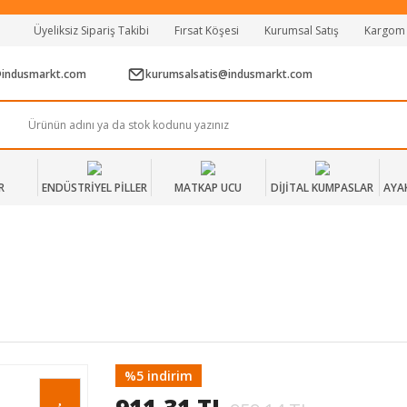
Tüm Alışverişlerde Vade Farksız 2 Taksit!
Üyeliksiz Sipariş Takibi
Fırsat Köşesi
Kurumsal Satış
Kargom
Mağazadan Teslim & Kolay İade
Hızlı Teslimat Siparişlerinizde Aynı Gün Kargo!
@indusmarkt.com
kurumsalsatis@indusmarkt.com
R
ENDÜSTRİYEL PİLLER
MATKAP UCU
DİJİTAL KUMPASLAR
AYA
%5 indirim