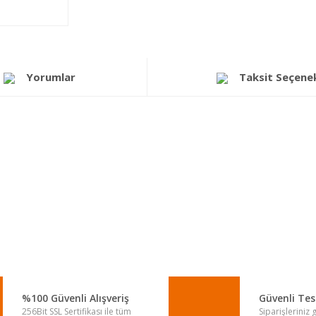
Yorumlar
Taksit Seçenek
a yetersiz gördüğünüz noktaları öneri formunu kullanarak tarafımıza iletebi
Bu ürüne ilk yorumu siz yapın!
Yorum Yaz
%100 Güvenli Alışveriş
Güvenli Te
256Bit SSL Sertifikası ile tüm
Siparişleriniz