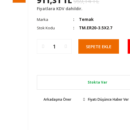
911,31 TL
959,14 TL
Fiyatlara KDV dahildir.
Temak
Marka
TM.ER20-3.5X2.7
Stok Kodu
SEPETE EKLE
Stokta Var
Arkadaşına Öner
Fiyatı Düşünce Haber Ver