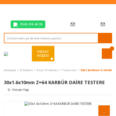
Tüm Alışverişlerde Vade Farksız 2 Taksit!
Mağazadan Teslim & Kolay İade
Hızlı Teslimat Siparişlerinizde Aynı Gün Kargo!
0542 416 46 20
FIRSAT
KÖŞESİ
Anasayfa
El Aletleri
Kesici El Aletleri
Testereler
30x1.6x10mm Z=64 KAR
30x1.6x10mm Z=64 KARBÜR DAİRE TESTERE
0 - Yorum Yap