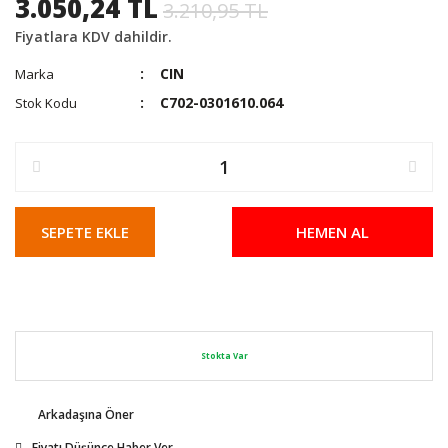
3.050,24 TL
3.210,95 TL
Fiyatlara KDV dahildir.
CIN
Marka
C702-0301610.064
Stok Kodu
SEPETE EKLE
HEMEN AL
Stokta Var
Arkadaşına Öner
Fiyatı Düşünce Haber Ver