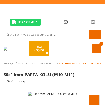
Tüm Alışverişlerde Vade Farksız 2 Taksit!
Mağazadan Teslim & Kolay İade
Hızlı Teslimat Siparişlerinizde Aynı Gün Kargo!
0542 416 46 20
FIRSAT
KÖŞESİ
Anasayfa
Makine Aksesuarları
Paftalar
30x11mm PAFTA KOLU (M10-M11)
30x11mm PAFTA KOLU (M10-M11)
0 - Yorum Yap