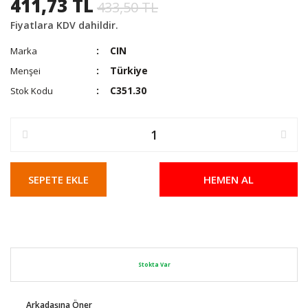
411,73 TL
433,50 TL
Fiyatlara KDV dahildir.
CIN
Marka
Türkiye
Menşei
C351.30
Stok Kodu
SEPETE EKLE
HEMEN AL
Stokta Var
Arkadaşına Öner