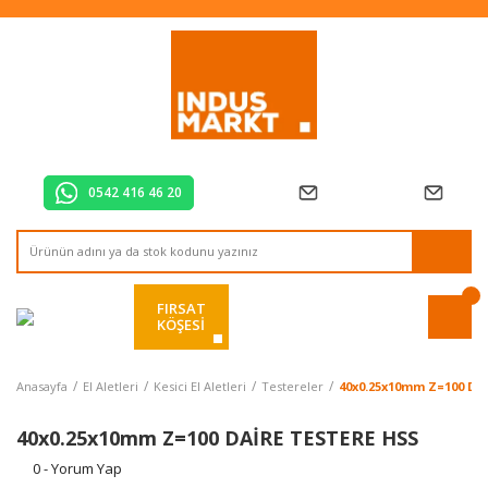
Tüm Alışverişlerde Vade Farksız 2 Taksit!
Mağazadan Teslim & Kolay İade
Hızlı Teslimat Siparişlerinizde Aynı Gün Kargo!
0542 416 46 20
FIRSAT
KÖŞESİ
Anasayfa
El Aletleri
Kesici El Aletleri
Testereler
40x0.25x10mm Z=100 DA
40x0.25x10mm Z=100 DAİRE TESTERE HSS
0 - Yorum Yap