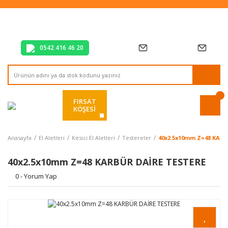
Tüm Alışverişlerde Vade Farksız 2 Taksit!
Mağazadan Teslim & Kolay İade
Hızlı Teslimat Siparişlerinizde Aynı Gün Kargo!
0542 416 46 20
FIRSAT
KÖŞESİ
Anasayfa
El Aletleri
Kesici El Aletleri
Testereler
40x2.5x10mm Z=48 KAR
40x2.5x10mm Z=48 KARBÜR DAİRE TESTERE
0 - Yorum Yap