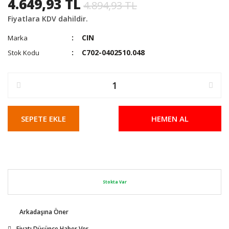
4.649,93 TL
4.894,93 TL
Fiyatlara KDV dahildir.
CIN
Marka
C702-0402510.048
Stok Kodu
SEPETE EKLE
HEMEN AL
Stokta Var
Arkadaşına Öner
Fiyatı Düşünce Haber Ver