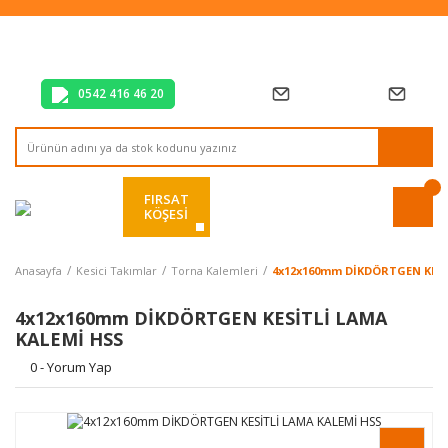
Tüm Alışverişlerde Vade Farksız 2 Taksit!
Mağazadan Teslim & Kolay İade
Hızlı Teslimat Siparişlerinizde Aynı Gün Kargo!
0542 416 46 20
FIRSAT
KÖŞESİ
Anasayfa
Kesici Takımlar
Torna Kalemleri
4x12x160mm DİKDÖRTGEN KESİ
4x12x160mm DİKDÖRTGEN KESİTLİ LAMA
KALEMİ HSS
0 - Yorum Yap