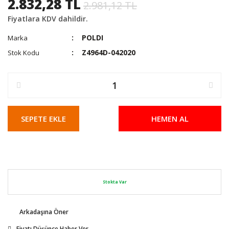
2.832,28 TL
2.981,12 TL
Fiyatlara KDV dahildir.
POLDI
Marka
Z4964D-042020
Stok Kodu
SEPETE EKLE
HEMEN AL
Stokta Var
Arkadaşına Öner
Fiyatı Düşünce Haber Ver