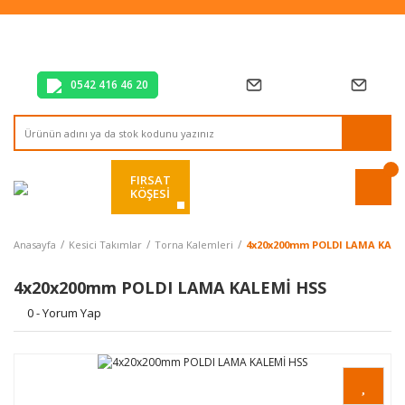
Tüm Alışverişlerde Vade Farksız 2 Taksit!
Mağazadan Teslim & Kolay İade
Hızlı Teslimat Siparişlerinizde Aynı Gün Kargo!
0542 416 46 20
FIRSAT
KÖŞESİ
Anasayfa
Kesici Takımlar
Torna Kalemleri
4x20x200mm POLDI LAMA KALE
4x20x200mm POLDI LAMA KALEMİ HSS
0 - Yorum Yap