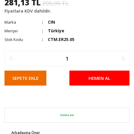
281,13 TL
295,95 TL
Fiyatlara KDV dahildir.
CIN
Marka
Türkiye
Menşei
CTM.ER25.05
Stok Kodu
SEPETE EKLE
HEMEN AL
Stokta Var
Arkadaşına Öner