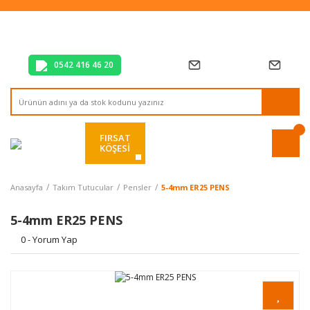
Tüm Alışverişlerde Vade Farksız 2 Taksit!
Mağazadan Teslim & Kolay İade
Hızlı Teslimat Siparişlerinizde Aynı Gün Kargo!
0542 416 46 20
FIRSAT
KÖŞESİ
Anasayfa
Takım Tutucular
Pensler
5-4mm ER25 PENS
5-4mm ER25 PENS
0 - Yorum Yap