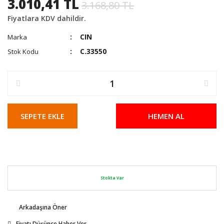
3.010,41 TL
3.168,80 TL
Fiyatlara KDV dahildir.
CIN
Marka
C.33550
Stok Kodu
SEPETE EKLE
HEMEN AL
Stokta Var
Arkadaşına Öner
Fiyatı Düşünce Haber Ver