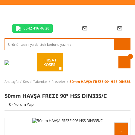
Tüm Alışverişlerde Vade Farksız 2 Taksit!
Mağazadan Teslim & Kolay İade
Hızlı Teslimat Siparişlerinizde Aynı Gün Kargo!
0542 416 46 20
FIRSAT
KÖŞESİ
Anasayfa
Kesici Takımlar
Frezeler
50mm HAVŞA FREZE 90° HSS DIN335/C
50mm HAVŞA FREZE 90° HSS DIN335/C
0 - Yorum Yap