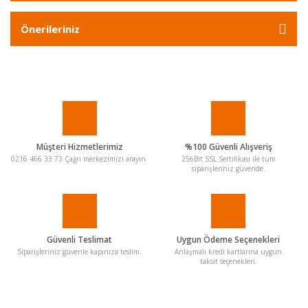
Önerileriniz
Müşteri Hizmetlerimiz
%100 Güvenli Alışveriş
0216 466 33 73 Çağrı merkezimizi arayın.
256Bit SSL Sertifikası ile tüm
siparişleriniz güvende.
Güvenli Teslimat
Uygun Ödeme Seçenekleri
Siparişleriniz güvenle kapınıza teslim.
Anlaşmalı kredi kartlarına uygun
taksit seçenekleri.