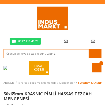
Tüm Alışverişlerde Vade Farksız 2 Taksit!
Mağazadan Teslim & Kolay İade
Hızlı Teslimat Siparişlerinizde Aynı Gün Kargo!
0542 416 46 20
FIRSAT
KÖŞESİ
Anasayfa
İş Parçası Bağlama Ekipmanları
Mengeneler
50x65mm KRASNIC 
50x65mm KRASNIC PİMLİ HASSAS TEZGAH
MENGENESİ