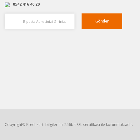
0542 416 46 20
Gönder
Copyright© Kredi kartı bilgileriniz 256bit SSL sertifikası ile korunmaktadır.