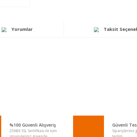
Yorumlar
Taksit Seçenek
a yetersiz gördüğünüz noktaları öneri formunu kullanarak tarafımıza iletebi
Bu ürüne ilk yorumu siz yapın!
Yorum Yaz
%100 Güvenli Alışveriş
Güvenli Te
256Bit SSL Sertifikası ile tüm
Siparişleriniz
siparişleriniz güvende.
teslim.