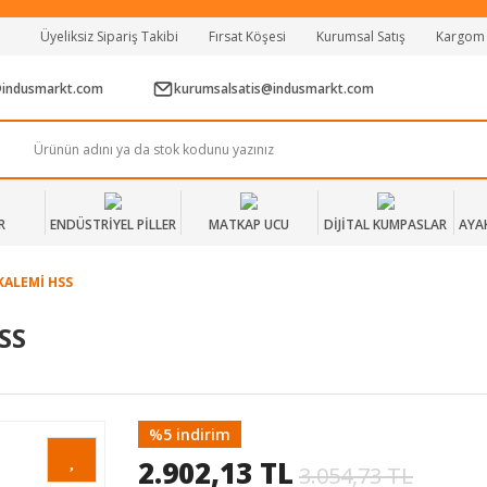
Tüm Alışverişlerde Vade Farksız 2 Taksit!
Üyeliksiz Sipariş Takibi
Fırsat Köşesi
Kurumsal Satış
Kargom
Mağazadan Teslim & Kolay İade
Hızlı Teslimat Siparişlerinizde Aynı Gün Kargo!
@indusmarkt.com
kurumsalsatis@indusmarkt.com
R
ENDÜSTRİYEL PİLLER
MATKAP UCU
DİJİTAL KUMPASLAR
AYA
KALEMİ HSS
SS
%5 indirim
2.902,13 TL
3.054,73 TL