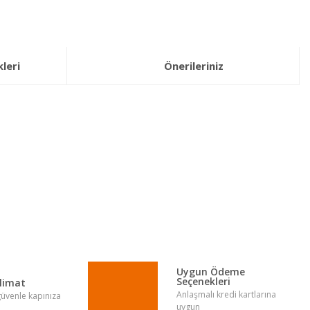
leri
Önerileriniz
lirsiniz.
Uygun Ödeme
Seçenekleri
slimat
Anlaşmalı kredi kartlarına
 güvenle kapınıza
uygun