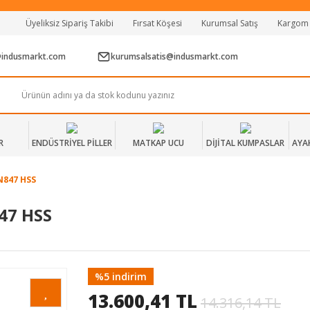
Tüm Alışverişlerde Vade Farksız 2 Taksit!
Üyeliksiz Sipariş Takibi
Fırsat Köşesi
Kurumsal Satış
Kargom
Mağazadan Teslim & Kolay İade
Hızlı Teslimat Siparişlerinizde Aynı Gün Kargo!
@indusmarkt.com
kurumsalsatis@indusmarkt.com
R
ENDÜSTRİYEL PİLLER
MATKAP UCU
DİJİTAL KUMPASLAR
AYA
N847 HSS
47 HSS
%5 indirim
13.600,41 TL
14.316,14 TL