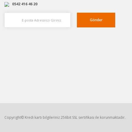
0542 416 46 20
Gönder
Copyright© Kredi kartı bilgileriniz 256bit SSL sertifikası ile korunmaktadır.