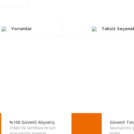
Yorumlar
Taksit Seçenek
a yetersiz gördüğünüz noktaları öneri formunu kullanarak tarafımıza iletebi
Bu ürüne ilk yorumu siz yapın!
Yorum Yaz
%100 Güvenli Alışveriş
Güvenli Te
256Bit SSL Sertifikası ile tüm
Siparişleriniz
siparişleriniz güvende.
teslim.