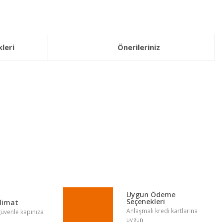
leri
Önerileriniz
lirsiniz.
Uygun Ödeme
Seçenekleri
slimat
Anlaşmalı kredi kartlarına
 güvenle kapınıza
uygun