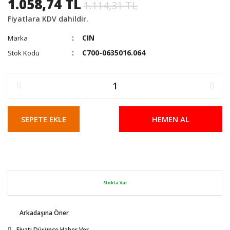
1.058,74 TL
1.114,31 TL
Fiyatlara KDV dahildir.
CIN
Marka
C700-0635016.064
Stok Kodu
SEPETE EKLE
HEMEN AL
Stokta Var
Arkadaşına Öner
Fiyatı Düşünce Haber Ver