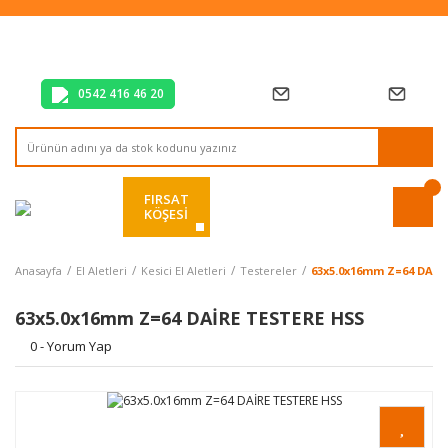
Tüm Alışverişlerde Vade Farksız 2 Taksit!
Mağazadan Teslim & Kolay İade
Hızlı Teslimat Siparişlerinizde Aynı Gün Kargo!
0542 416 46 20
FIRSAT
KÖŞESİ
Anasayfa
El Aletleri
Kesici El Aletleri
Testereler
63x5.0x16mm Z=64 DAİR
63x5.0x16mm Z=64 DAİRE TESTERE HSS
0 - Yorum Yap