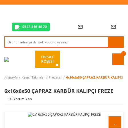
Tüm Alışverişlerde Vade Farksız 2 Taksit!
Mağazadan Teslim & Kolay İade
Hızlı Teslimat Siparişlerinizde Aynı Gün Kargo!
0542 416 46 20
FIRSAT
KÖŞESİ
Anasayfa
Kesici Takımlar
Frezeler
6x16x6x50 ÇAPRAZ KARBÜR KALIPÇI FR
6x16x6x50 ÇAPRAZ KARBÜR KALIPÇI FREZE
0 - Yorum Yap