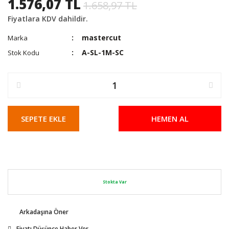
1.576,07 TL
1.658,97 TL
Fiyatlara KDV dahildir.
mastercut
Marka
A-SL-1M-SC
Stok Kodu
SEPETE EKLE
HEMEN AL
Stokta Var
Arkadaşına Öner
Fiyatı Düşünce Haber Ver