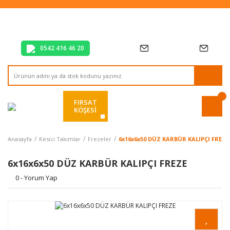
Tüm Alışverişlerde Vade Farksız 2 Taksit!
Mağazadan Teslim & Kolay İade
Hızlı Teslimat Siparişlerinizde Aynı Gün Kargo!
0542 416 46 20
FIRSAT
KÖŞESİ
Anasayfa
Kesici Takımlar
Frezeler
6x16x6x50 DÜZ KARBÜR KALIPÇI FREZE
6x16x6x50 DÜZ KARBÜR KALIPÇI FREZE
0 - Yorum Yap