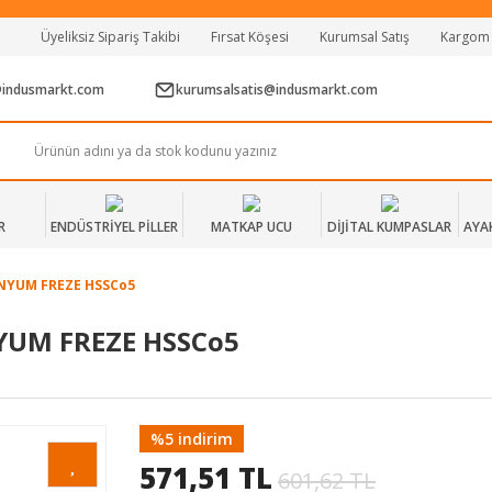
Tüm Alışverişlerde Vade Farksız 2 Taksit!
Üyeliksiz Sipariş Takibi
Fırsat Köşesi
Kurumsal Satış
Kargom
Mağazadan Teslim & Kolay İade
Hızlı Teslimat Siparişlerinizde Aynı Gün Kargo!
@indusmarkt.com
kurumsalsatis@indusmarkt.com
R
ENDÜSTRİYEL PİLLER
MATKAP UCU
DİJİTAL KUMPASLAR
AYA
İNYUM FREZE HSSCo5
YUM FREZE HSSCo5
%5 indirim
571,51 TL
601,62 TL