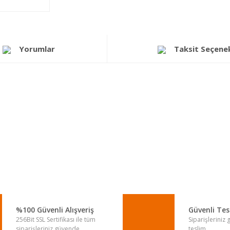
Yorumlar
Taksit Seçenek
a yetersiz gördüğünüz noktaları öneri formunu kullanarak tarafımıza iletebi
Bu ürüne ilk yorumu siz yapın!
Yorum Yaz
%100 Güvenli Alışveriş
Güvenli Te
256Bit SSL Sertifikası ile tüm
Siparişleriniz
siparişleriniz güvende.
teslim.