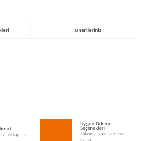
leri
Önerileriniz
lirsiniz.
Uygun Ödeme
Seçenekleri
slimat
Anlaşmalı kredi kartlarına
 güvenle kapınıza
uygun