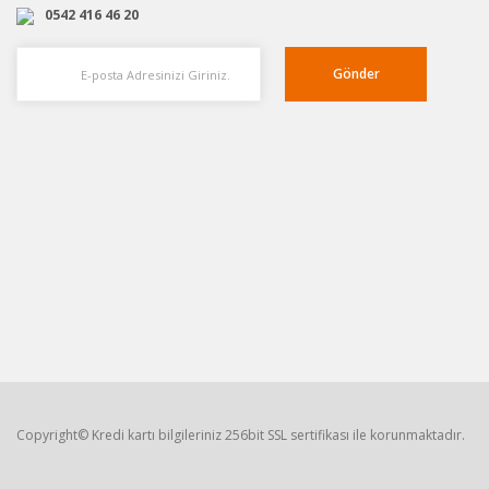
0542 416 46 20
Gönder
Copyright© Kredi kartı bilgileriniz 256bit SSL sertifikası ile korunmaktadır.