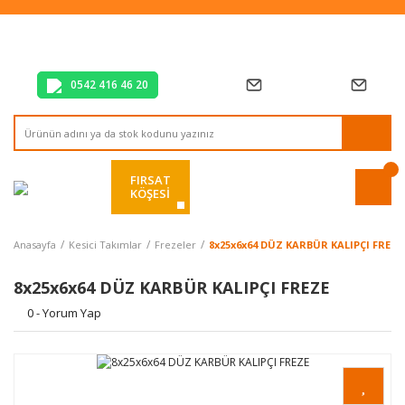
Tüm Alışverişlerde Vade Farksız 2 Taksit!
Mağazadan Teslim & Kolay İade
Hızlı Teslimat Siparişlerinizde Aynı Gün Kargo!
0542 416 46 20
FIRSAT
KÖŞESİ
Anasayfa
Kesici Takımlar
Frezeler
8x25x6x64 DÜZ KARBÜR KALIPÇI FREZE
8x25x6x64 DÜZ KARBÜR KALIPÇI FREZE
0 - Yorum Yap