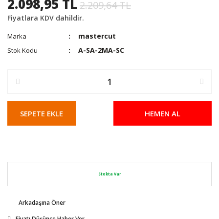
2.098,95 TL
2.209,64 TL
Fiyatlara KDV dahildir.
mastercut
Marka
A-SA-2MA-SC
Stok Kodu
SEPETE EKLE
HEMEN AL
Stokta Var
Arkadaşına Öner
Fiyatı Düşünce Haber Ver