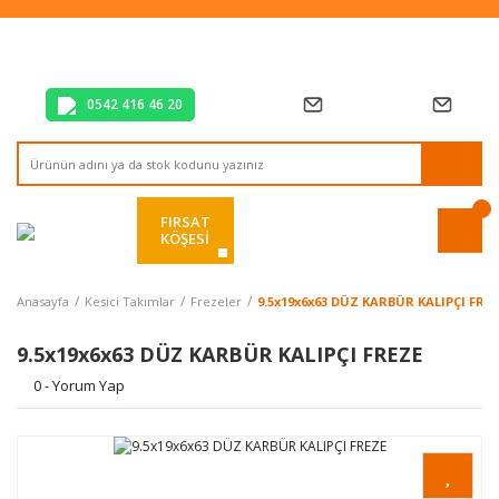
Tüm Alışverişlerde Vade Farksız 2 Taksit!
Mağazadan Teslim & Kolay İade
Hızlı Teslimat Siparişlerinizde Aynı Gün Kargo!
0542 416 46 20
FIRSAT
KÖŞESİ
Anasayfa
Kesici Takımlar
Frezeler
9.5x19x6x63 DÜZ KARBÜR KALIPÇI FRE
9.5x19x6x63 DÜZ KARBÜR KALIPÇI FREZE
0 - Yorum Yap