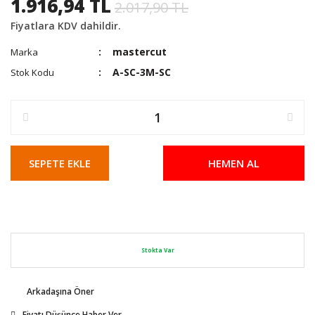
1.916,94 TL
2.017,90 TL
Fiyatlara KDV dahildir.
mastercut
Marka
A-SC-3M-SC
Stok Kodu
SEPETE EKLE
HEMEN AL
Stokta Var
Arkadaşına Öner
Fiyatı Düşünce Haber Ver