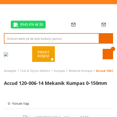
Tüm Alışverişlerde Vade Farksız 2 Taksit!
Mağazadan Teslim & Kolay İade
Hızlı Teslimat Siparişlerinizde Aynı Gün Kargo!
0542 416 46 20
FIRSAT
KÖŞESİ
Anasayfa
Test & Ölçüm Aletleri
Kumpas
Mekanik Kumpas
Accud 120-00
Accud 120-006-14 Mekanik Kumpas 0-150mm
0 - Yorum Yap