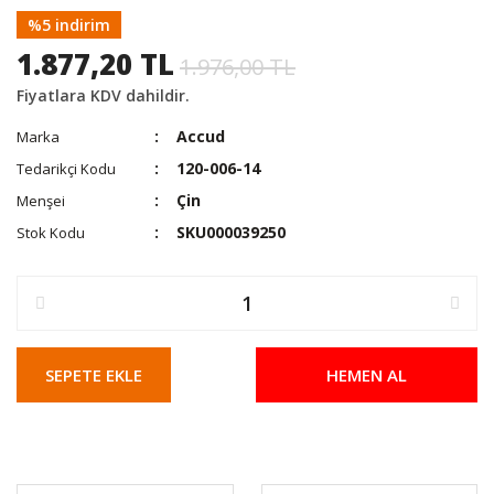
%5 indirim
1.877,20 TL
1.976,00 TL
Fiyatlara KDV dahildir.
Accud
Marka
120-006-14
Tedarikçi Kodu
Çin
Menşei
SKU000039250
Stok Kodu
SEPETE EKLE
HEMEN AL