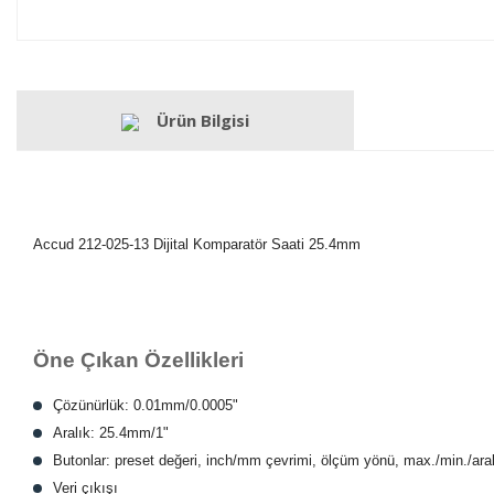
Ürün Bilgisi
Accud 212-025-13 Dijital Komparatör Saati 25.4mm
Öne Çıkan Özellikleri
Çözünürlük: 0.01mm/0.0005"
Aralık: 25.4mm/1"
Butonlar: preset değeri, inch/mm çevrimi, ölçüm yönü, max./min./ar
Veri çıkışı