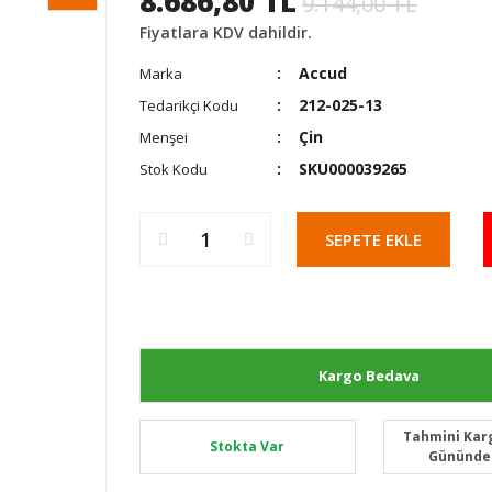
8.686,80 TL
9.144,00 TL
Fiyatlara KDV dahildir.
Accud
Marka
212-025-13
Tedarikçi Kodu
Çin
Menşei
SKU000039265
Stok Kodu
SEPETE EKLE
Kargo Bedava
Tahmini Karg
Stokta Var
Gününde