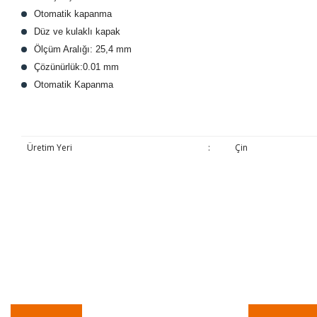
Otomatik kapanma
Düz ve kulaklı kapak
Ölçüm Aralığı: 25,4 mm
Çözünürlük:0.01 mm
Otomatik Kapanma
Üretim Yeri
:
Çin
Bu ürünün fiyat bilgisi, resim, ürün açıklamalarında ve diğer konulard
Görüş ve önerileriniz için teşekkür ederiz.
Ürün resmi kalitesiz, bozuk veya görüntülenemiyor.
Ürün açıklamasında eksik bilgiler bulunuyor.
Ürün bilgilerinde hatalar bulunuyor.