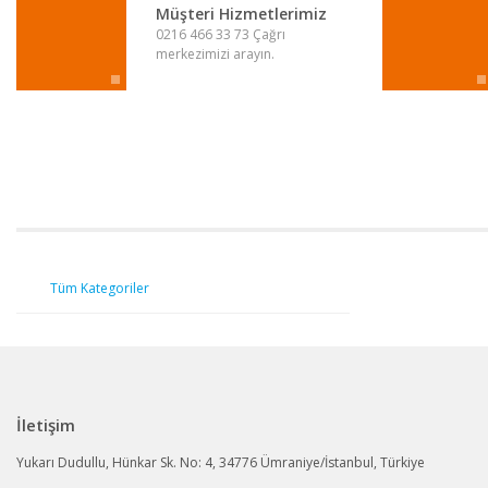
Ürün fiyatı diğer sitelerden daha pahalı.
Müşteri Hizmetlerimiz
0216 466 33 73 Çağrı
Bu ürüne benzer farklı alternatifler olmalı.
merkezimizi arayın.
Tüm Kategoriler
İletişim
Yukarı Dudullu, Hünkar Sk. No: 4, 34776 Ümraniye/İstanbul, Türkiye