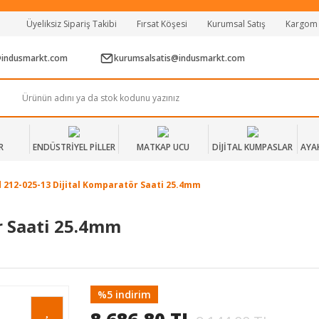
Tüm Alışverişlerde Vade Farksız 2 Taksit!
Üyeliksiz Sipariş Takibi
Fırsat Köşesi
Kurumsal Satış
Kargom
Mağazadan Teslim & Kolay İade
Hızlı Teslimat Siparişlerinizde Aynı Gün Kargo!
@indusmarkt.com
kurumsalsatis@indusmarkt.com
R
ENDÜSTRİYEL PİLLER
MATKAP UCU
DİJİTAL KUMPASLAR
AYA
 212-025-13 Dijital Komparatör Saati 25.4mm
r Saati 25.4mm
%5 indirim