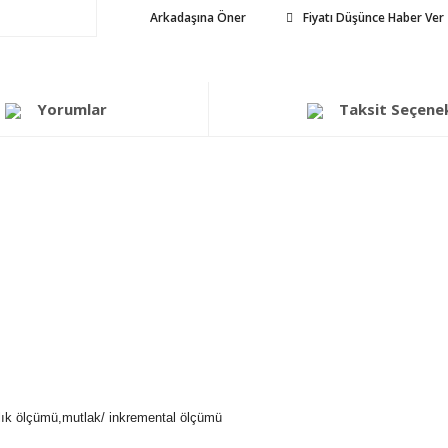
Arkadaşına Öner
Fiyatı Düşünce Haber Ver
Yorumlar
Taksit Seçenek
alık ölçümü,mutlak/ inkremental ölçümü