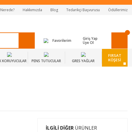
 Nerede?
Hakkımızda
Blog
Tedarikçi Başvurusu
Ödüllerimiz
Giriş Yap
Favorilerim
Üye Ol
FIRSAT
KÖŞESİ
K KORUYUCULAR
PENS TUTUCULAR
GRES YAĞLAR
İLGİLİ DİĞER
ÜRÜNLER