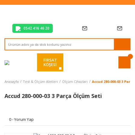
Tüm Alışverişlerde Vade Farksız 2 Taksit!
Mağazadan Teslim & Kolay İade
Hızlı Teslimat Siparişlerinizde Aynı Gün Kargo!
0542 416 46 20
FIRSAT
KÖŞESİ
Anasayfa
Test & Ölçüm Aletleri
Ölçüm Cihazları
Accud 280-000-03 3 Parça
Accud 280-000-03 3 Parça Ölçüm Seti
0 - Yorum Yap