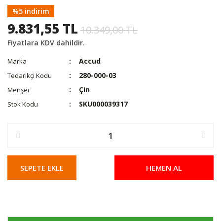
%5 indirim
9.831,55 TL
10.349,00 TL
Fiyatlara KDV dahildir.
Accud
Marka
280-000-03
Tedarikçi Kodu
Çin
Menşei
SKU000039317
Stok Kodu
SEPETE EKLE
HEMEN AL