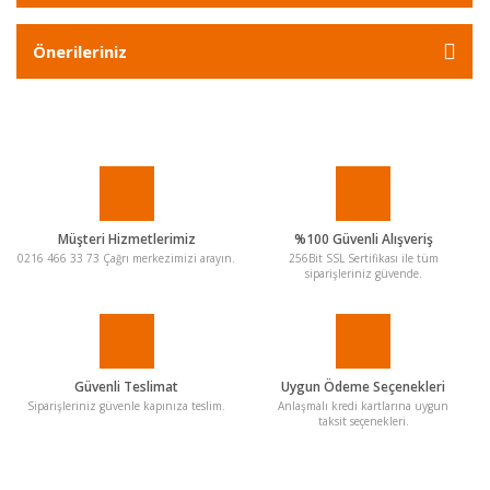
Önerileriniz
Müşteri Hizmetlerimiz
%100 Güvenli Alışveriş
0216 466 33 73 Çağrı merkezimizi arayın.
256Bit SSL Sertifikası ile tüm
siparişleriniz güvende.
Güvenli Teslimat
Uygun Ödeme Seçenekleri
Siparişleriniz güvenle kapınıza teslim.
Anlaşmalı kredi kartlarına uygun
taksit seçenekleri.