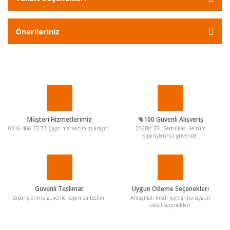
Önerileriniz
Müşteri Hizmetlerimiz
%100 Güvenli Alışveriş
0216 466 33 73 Çağrı merkezimizi arayın.
256Bit SSL Sertifikası ile tüm
siparişleriniz güvende.
Güvenli Teslimat
Uygun Ödeme Seçenekleri
Siparişleriniz güvenle kapınıza teslim.
Anlaşmalı kredi kartlarına uygun
taksit seçenekleri.