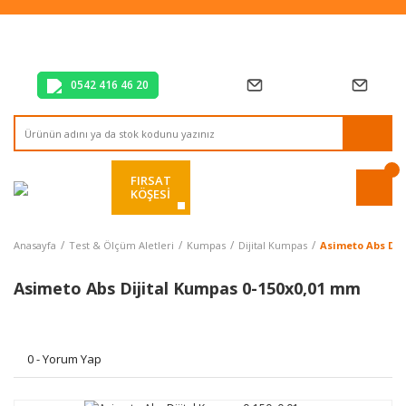
Tüm Alışverişlerde Vade Farksız 2 Taksit!
Mağazadan Teslim & Kolay İade
Hızlı Teslimat Siparişlerinizde Aynı Gün Kargo!
0542 416 46 20
FIRSAT
KÖŞESİ
Anasayfa
Test & Ölçüm Aletleri
Kumpas
Dijital Kumpas
Asimeto Abs Dij
Asimeto Abs Dijital Kumpas 0-150x0,01 mm
0 - Yorum Yap