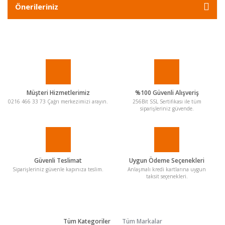
Önerileriniz
Müşteri Hizmetlerimiz
%100 Güvenli Alışveriş
0216 466 33 73 Çağrı merkezimizi arayın.
256Bit SSL Sertifikası ile tüm
siparişleriniz güvende.
Güvenli Teslimat
Uygun Ödeme Seçenekleri
Siparişleriniz güvenle kapınıza teslim.
Anlaşmalı kredi kartlarına uygun
taksit seçenekleri.
Tüm Kategoriler
Tüm Markalar