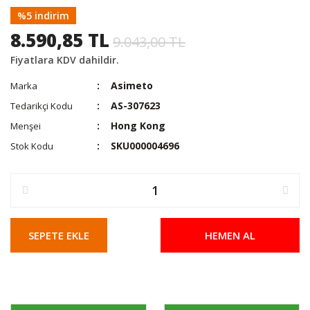
%5 indirim
8.590,85 TL
9.043,00 TL
Fiyatlara KDV dahildir.
Asimeto
Marka
AS-307623
Tedarikçi Kodu
Hong Kong
Menşei
SKU000004696
Stok Kodu
SEPETE EKLE
HEMEN AL