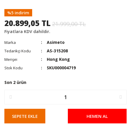
%5 indirim
20.899,05 TL
21.999,00 TL
Fiyatlara KDV dahildir.
Asimeto
Marka
AS-315208
Tedarikçi Kodu
Hong Kong
Menşei
SKU000004719
Stok Kodu
Son 2 ürün
SEPETE EKLE
HEMEN AL