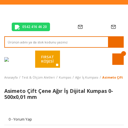
Tüm Alışverişlerde Vade Farksız 2 Taksit!
Mağazadan Teslim & Kolay İade
Hızlı Teslimat Siparişlerinizde Aynı Gün Kargo!
0542 416 46 20
FIRSAT
KÖŞESİ
Anasayfa
Test & Ölçüm Aletleri
Kumpas
Ağır İş Kumpası
Asimeto Çift Çe
Asimeto Çift Çene Ağır İş Dijital Kumpas 0-
500x0,01 mm
0 - Yorum Yap