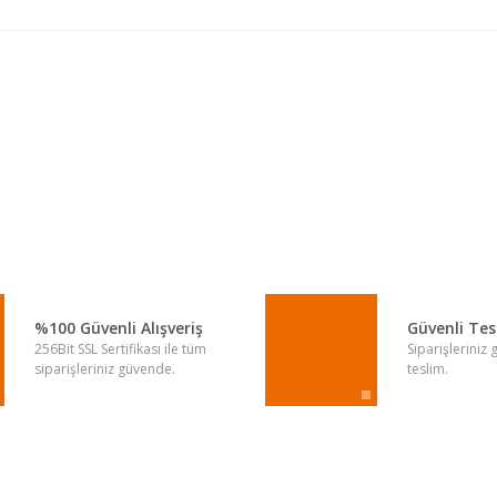
a yetersiz gördüğünüz noktaları öneri formunu kullanarak tarafımıza iletebi
Bu ürüne ilk yorumu siz yapın!
Yorum Yaz
%100 Güvenli Alışveriş
Güvenli Te
256Bit SSL Sertifikası ile tüm
Siparişleriniz
siparişleriniz güvende.
teslim.