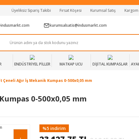
Tüm Alışverişlerde Vade Farksız 2 Taksit!
Üyeliksiz Sipariş Takibi
Fırsat Köşesi
Kurumsal Satış
Kargom
Mağazadan Teslim & Kolay İade
Hızlı Teslimat Siparişlerinizde Aynı Gün Kargo!
@indusmarkt.com
kurumsalsatis@indusmarkt.com
R
ENDÜSTRİYEL PİLLER
MATKAP UCU
DİJİTAL KUMPASLAR
AYA
t Çeneli Ağır İş Mekanik Kumpas 0-500x0,05 mm
k Kumpas 0-500x0,05 mm
%5 indirim