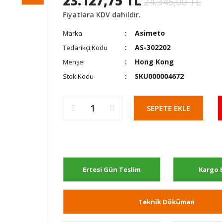
23.127,75 TL
24.345,00 TL
Fiyatlara KDV dahildir.
Asimeto
Marka
AS-302202
Tedarikçi Kodu
Hong Kong
Menşei
SKU000004672
Stok Kodu
SEPETE EKLE
Ertesi Gün Teslim
Kargo 
Teknik Döküman