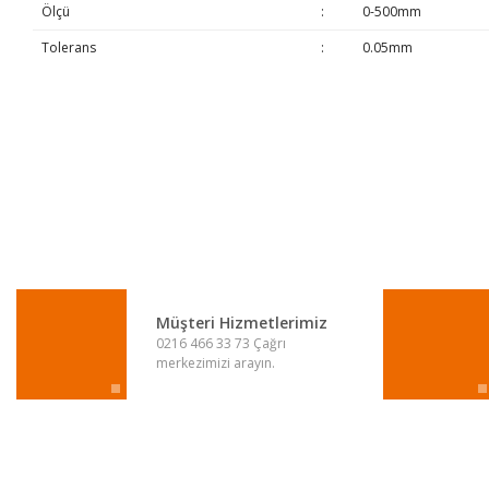
Ölçü
:
0-500mm
Tolerans
:
0.05mm
Bu ürünün fiyat bilgisi, resim, ürün açıklamalarında ve diğer konulard
Görüş ve önerileriniz için teşekkür ederiz.
Ürün resmi kalitesiz, bozuk veya görüntülenemiyor.
Ürün açıklamasında eksik bilgiler bulunuyor.
Ürün bilgilerinde hatalar bulunuyor.
Ürün fiyatı diğer sitelerden daha pahalı.
Müşteri Hizmetlerimiz
0216 466 33 73 Çağrı
Bu ürüne benzer farklı alternatifler olmalı.
merkezimizi arayın.