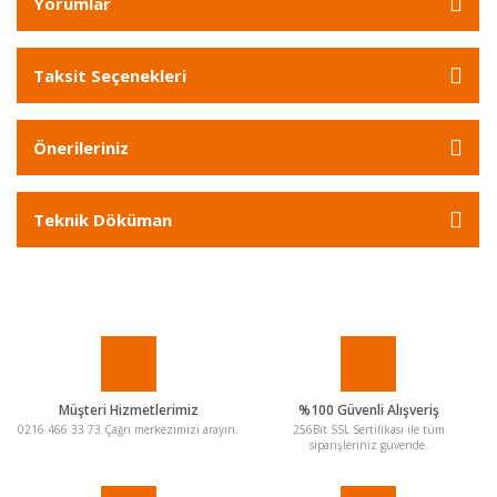
Yorumlar
Taksit Seçenekleri
Önerileriniz
Teknik Döküman
Müşteri Hizmetlerimiz
%100 Güvenli Alışveriş
0216 466 33 73 Çağrı merkezimizi arayın.
256Bit SSL Sertifikası ile tüm
siparişleriniz güvende.