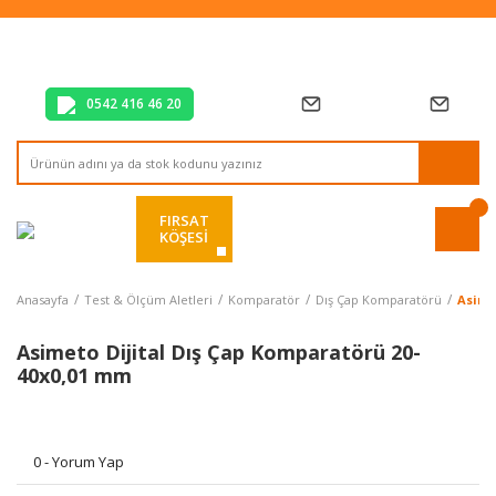
Tüm Alışverişlerde Vade Farksız 2 Taksit!
Mağazadan Teslim & Kolay İade
Hızlı Teslimat Siparişlerinizde Aynı Gün Kargo!
0542 416 46 20
FIRSAT
KÖŞESİ
Anasayfa
Test & Ölçüm Aletleri
Komparatör
Dış Çap Komparatörü
Asime
Asimeto Dijital Dış Çap Komparatörü 20-
40x0,01 mm
0 - Yorum Yap