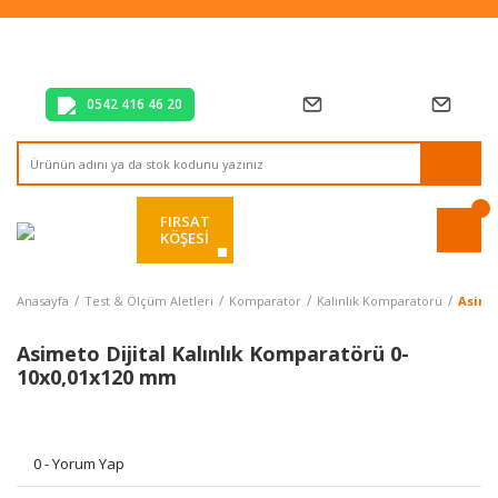
Tüm Alışverişlerde Vade Farksız 2 Taksit!
Mağazadan Teslim & Kolay İade
Hızlı Teslimat Siparişlerinizde Aynı Gün Kargo!
0542 416 46 20
FIRSAT
KÖŞESİ
Anasayfa
Test & Ölçüm Aletleri
Komparatör
Kalınlık Komparatörü
Asime
Asimeto Dijital Kalınlık Komparatörü 0-
10x0,01x120 mm
0 - Yorum Yap