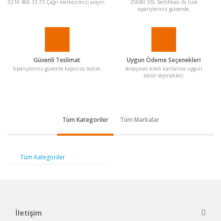
0216 466 33 73 Çağrı merkezimizi arayın.
256Bit SSL Sertifikası ile tüm
siparişleriniz güvende.
Güvenli Teslimat
Uygun Ödeme Seçenekleri
Siparişleriniz güvenle kapınıza teslim.
Anlaşmalı kredi kartlarına uygun
taksit seçenekleri.
Tüm Kategoriler
Tüm Markalar
Tüm Kategoriler
İletişim