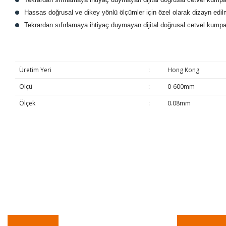
Hassas doğrusal ve dikey yönlü ölçümler için özel olarak dizayn edil
Tekrardan sıfırlamaya ihtiyaç duymayan dijital doğrusal cetvel kumpa
Üretim Yeri
:
Hong Kong
Ölçü
:
0-600mm
Ölçek
:
0.08mm
Bu ürünün fiyat bilgisi, resim, ürün açıklamalarında ve diğer konulard
Görüş ve önerileriniz için teşekkür ederiz.
Ürün resmi kalitesiz, bozuk veya görüntülenemiyor.
Ürün açıklamasında eksik bilgiler bulunuyor.
Ürün bilgilerinde hatalar bulunuyor.