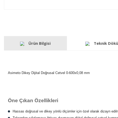
Ürün Bilgisi
Teknik Dök
Asimeto Dikey Dijital Doğrusal Cetvel 0-600x0,08 mm
Öne Çıkan Özellikleri
Hassas doğrusal ve dikey yönlü ölçümler için özel olarak dizayn edil
Tekrardan sıfırlamaya ihtiyaç duymayan dijital doğrusal cetvel kumpa