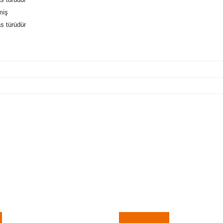
miş
s türüdür
a yetersiz gördüğünüz noktaları öneri formunu kullanarak tarafımıza iletebi
Bu ürüne ilk yorumu siz yapın!
Yorum Yaz