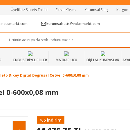
Tüm Alışverişlerde Vade Farksız 2 Taksit!
Üyeliksiz Sipariş Takibi
Fırsat Köşesi
Kurumsal Satış
Kargom
Mağazadan Teslim & Kolay İade
Hızlı Teslimat Siparişlerinizde Aynı Gün Kargo!
@indusmarkt.com
kurumsalsatis@indusmarkt.com
R
ENDÜSTRİYEL PİLLER
MATKAP UCU
DİJİTAL KUMPASLAR
AYA
meto Dikey Dijital Doğrusal Cetvel 0-600x0,08 mm
vel 0-600x0,08 mm
%5 indirim