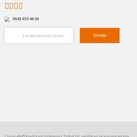
0542 416 46 20
Gönder
Copyright© Kredi kartı bilgileriniz 256bit SSL sertifikası ile korunmaktadır.