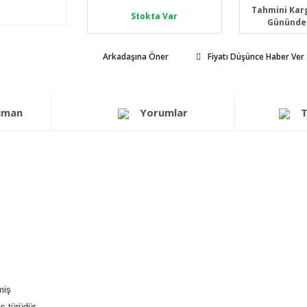
Tahmini Karg
Stokta Var
Gününde
Arkadaşına Öner
Fiyatı Düşünce Haber Ver
üman
Yorumlar
T
miş
s türüdür