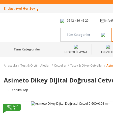
Endüstriyel Her Şey
0542 416 46 20
info
Tüm Kategoriler
Tüm Kategoriler
HİDROLİK AYNA
FREZELE
Anasayfa
Test & Ölçüm Aletleri
Cetveller
Yatay & Dikey Cetveller
Asi
Asimeto Dikey Dijital Doğrusal Cet
0 - Yorum Yap
Ertesi Gün
Teslim