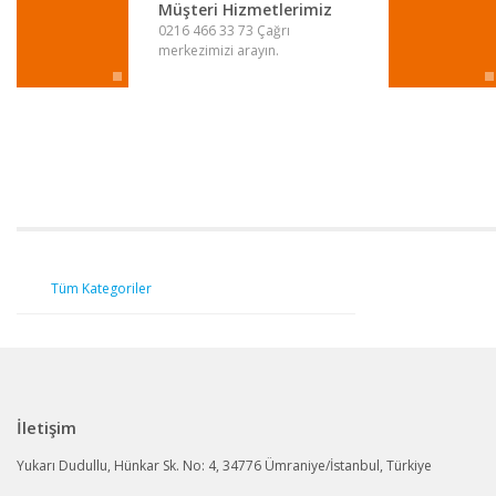
Ürün fiyatı diğer sitelerden daha pahalı.
Müşteri Hizmetlerimiz
0216 466 33 73 Çağrı
Bu ürüne benzer farklı alternatifler olmalı.
merkezimizi arayın.
Tüm Kategoriler
İletişim
Yukarı Dudullu, Hünkar Sk. No: 4, 34776 Ümraniye/İstanbul, Türkiye