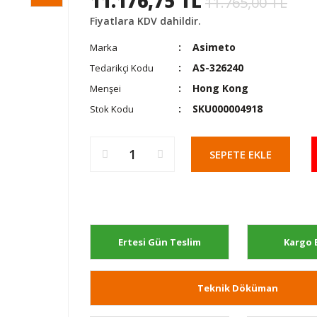
11.176,75 TL
11.765,00 TL
Fiyatlara KDV dahildir.
Asimeto
Marka
AS-326240
Tedarikçi Kodu
Hong Kong
Menşei
SKU000004918
Stok Kodu
SEPETE EKLE
Ertesi Gün Teslim
Kargo 
Teknik Döküman