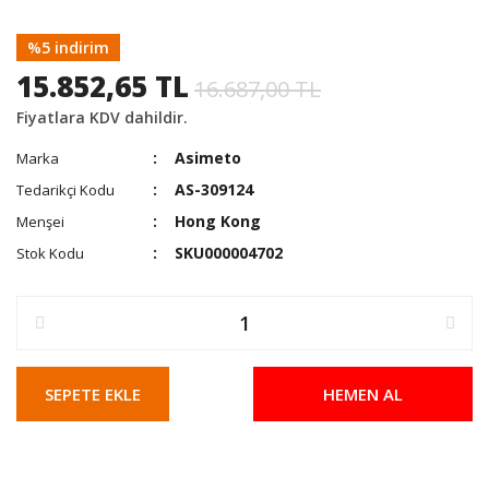
%5 indirim
15.852,65 TL
16.687,00 TL
Fiyatlara KDV dahildir.
Asimeto
Marka
AS-309124
Tedarikçi Kodu
Hong Kong
Menşei
SKU000004702
Stok Kodu
SEPETE EKLE
HEMEN AL