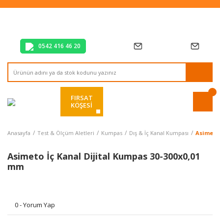
Tüm Alışverişlerde Vade Farksız 2 Taksit!
Mağazadan Teslim & Kolay İade
Hızlı Teslimat Siparişlerinizde Aynı Gün Kargo!
0542 416 46 20
FIRSAT
KÖŞESİ
Anasayfa
Test & Ölçüm Aletleri
Kumpas
Dış & İç Kanal Kumpası
Asimeto 
Asimeto İç Kanal Dijital Kumpas 30-300x0,01
mm
0 - Yorum Yap