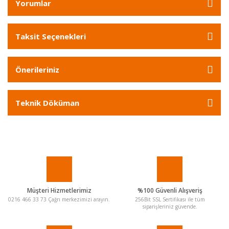
Yorumlar
Taksit Seçenekleri
Önerileriniz
Teknik Döküman
Müşteri Hizmetlerimiz
%100 Güvenli Alışveriş
0216 466 33 73 Çağrı merkezimizi arayın.
256Bit SSL Sertifikası ile tüm
siparişleriniz güvende.