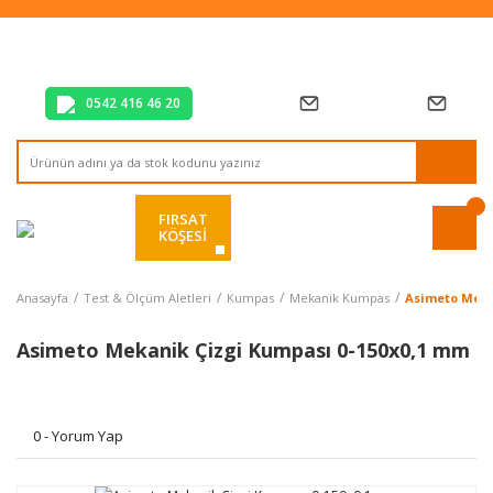
Tüm Alışverişlerde Vade Farksız 2 Taksit!
Mağazadan Teslim & Kolay İade
Hızlı Teslimat Siparişlerinizde Aynı Gün Kargo!
0542 416 46 20
FIRSAT
KÖŞESİ
Anasayfa
Test & Ölçüm Aletleri
Kumpas
Mekanik Kumpas
Asimeto Meka
Asimeto Mekanik Çizgi Kumpası 0-150x0,1 mm
0 - Yorum Yap