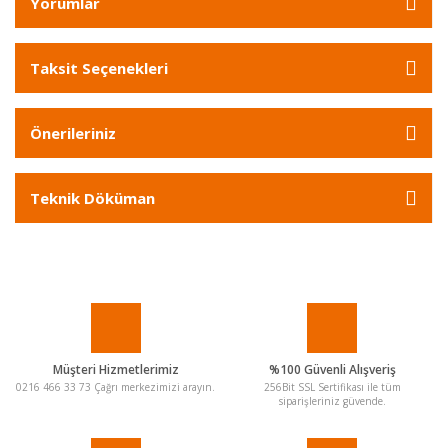
Yorumlar
Taksit Seçenekleri
Önerileriniz
Teknik Döküman
Müşteri Hizmetlerimiz
%100 Güvenli Alışveriş
0216 466 33 73 Çağrı merkezimizi arayın.
256Bit SSL Sertifikası ile tüm
siparişleriniz güvende.