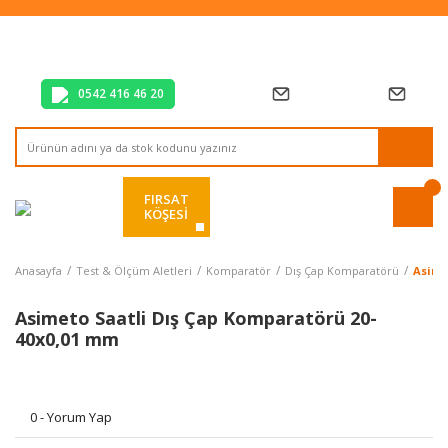
Tüm Alışverişlerde Vade Farksız 2 Taksit!
Mağazadan Teslim & Kolay İade
Hızlı Teslimat Siparişlerinizde Aynı Gün Kargo!
0542 416 46 20
FIRSAT
KÖŞESİ
Anasayfa
Test & Ölçüm Aletleri
Komparatör
Dış Çap Komparatörü
Asime
Asimeto Saatli Dış Çap Komparatörü 20-
40x0,01 mm
0 - Yorum Yap