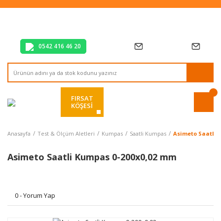
Tüm Alışverişlerde Vade Farksız 2 Taksit!
Mağazadan Teslim & Kolay İade
Hızlı Teslimat Siparişlerinizde Aynı Gün Kargo!
0542 416 46 20
FIRSAT
KÖŞESİ
Anasayfa
Test & Ölçüm Aletleri
Kumpas
Saatli Kumpas
Asimeto Saatli 
Asimeto Saatli Kumpas 0-200x0,02 mm
0 - Yorum Yap