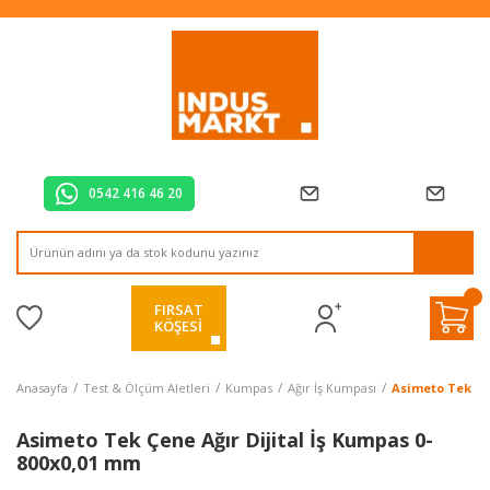
Tüm Alışverişlerde Vade Farksız 2 Taksit!
Mağazadan Teslim & Kolay İade
Hızlı Teslimat Siparişlerinizde Aynı Gün Kargo!
0542 416 46 20
FIRSAT
KÖŞESİ
Anasayfa
Test & Ölçüm Aletleri
Kumpas
Ağır İş Kumpası
Asimeto Tek Çen
Asimeto Tek Çene Ağır Dijital İş Kumpas 0-
800x0,01 mm