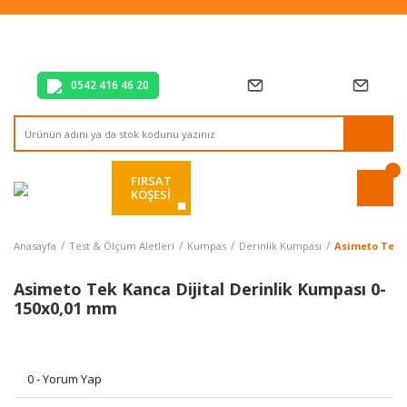
Tüm Alışverişlerde Vade Farksız 2 Taksit!
Mağazadan Teslim & Kolay İade
Hızlı Teslimat Siparişlerinizde Aynı Gün Kargo!
0542 416 46 20
FIRSAT
KÖŞESİ
Anasayfa
Test & Ölçüm Aletleri
Kumpas
Derinlik Kumpası
Asimeto Tek K
Asimeto Tek Kanca Dijital Derinlik Kumpası 0-
150x0,01 mm
0 - Yorum Yap