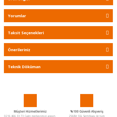
Yorumlar
Taksit Seçenekleri
Önerileriniz
Teknik Döküman
Müşteri Hizmetlerimiz
%100 Güvenli Alışveriş
0216 466 33 73 Çağrı merkezimizi arayın.
256Bit SSL Sertifikası ile tüm