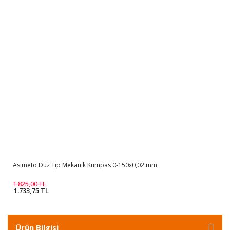
Asimeto Düz Tip Mekanik Kumpas 0-150x0,02 mm
1.825,00 TL
1.733,75 TL
Ürün Bilgisi