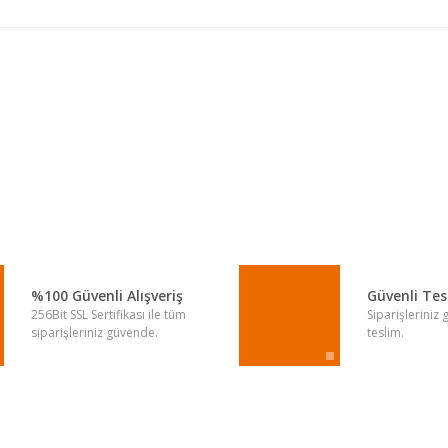
a yetersiz gördüğünüz noktaları öneri formunu kullanarak tarafımıza iletebi
Bu ürüne ilk yorumu siz yapın!
Yorum Yaz
%100 Güvenli Alışveriş
Güvenli Te
256Bit SSL Sertifikası ile tüm
Siparişleriniz
siparişleriniz güvende.
teslim.