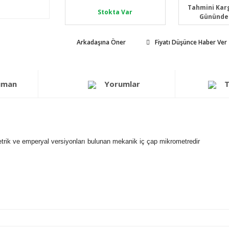
Tahmini Karg
Stokta Var
Gününde
Arkadaşına Öner
Fiyatı Düşünce Haber Ver
üman
Yorumlar
T
trik ve emperyal versiyonları bulunan mekanik iç çap mikrometredir