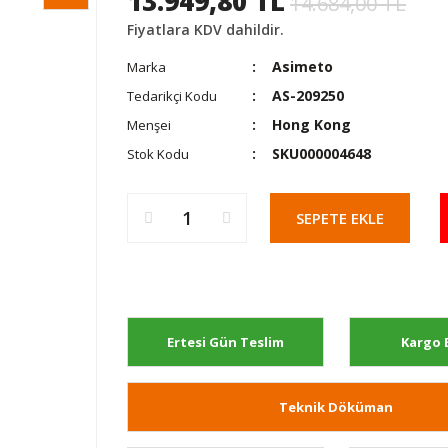
13.949,80 TL
14.684,00 TL
Fiyatlara KDV dahildir.
Asimeto
Marka
AS-209250
Tedarikçi Kodu
Hong Kong
Menşei
SKU000004648
Stok Kodu
SEPETE EKLE
Ertesi Gün Teslim
Kargo 
Teknik Döküman