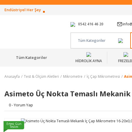
Endüstriyel Her Şey
0542 416 46 20
info
Tüm Kategoriler
Tüm Kategoriler
HİDROLİK AYNA
FREZELE
Anasayfa
Test & Ölçüm Aletleri
Mikrometre
İç Çap Mikrometresi
Asi
Asimeto Üç Nokta Temaslı Mekanik
0 - Yorum Yap
Ertesi Gün
Teslim