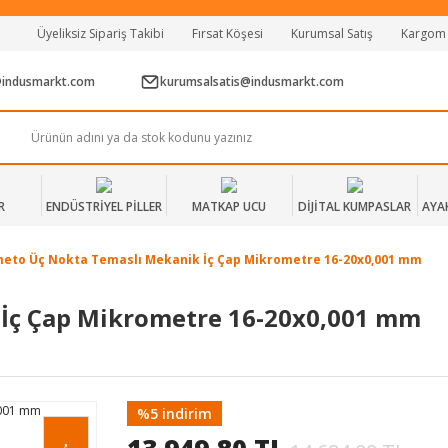
Tüm Alışverişlerde Vade Farksız 2 Taksit!
Üyeliksiz Sipariş Takibi
Fırsat Köşesi
Kurumsal Satış
Kargom
Mağazadan Teslim & Kolay İade
Hızlı Teslimat Siparişlerinizde Aynı Gün Kargo!
@indusmarkt.com
kurumsalsatis@indusmarkt.com
R
ENDÜSTRİYEL PİLLER
MATKAP UCU
DİJİTAL KUMPASLAR
AYA
meto Üç Nokta Temaslı Mekanik İç Çap Mikrometre 16-20x0,001 mm
 İç Çap Mikrometre 16-20x0,001 mm
%5 indirim