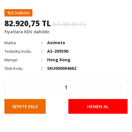
%5 indirim
82.920,75 TL
87.285,00 TL
Fiyatlara KDV dahildir.
Asimeto
Marka
AS-209390
Tedarikçi Kodu
Hong Kong
Menşei
SKU000004662
Stok Kodu
SEPETE EKLE
HEMEN AL