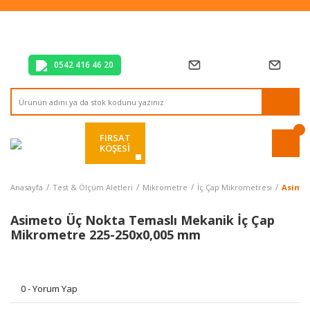
Tüm Alışverişlerde Vade Farksız 2 Taksit!
Mağazadan Teslim & Kolay İade
Hızlı Teslimat Siparişlerinizde Aynı Gün Kargo!
0542 416 46 20
FIRSAT
KÖŞESİ
Anasayfa
Test & Ölçüm Aletleri
Mikrometre
İç Çap Mikrometresi
Asimet
Asimeto Üç Nokta Temaslı Mekanik İç Çap
Mikrometre 225-250x0,005 mm
0 - Yorum Yap