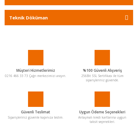
Teknik Döküman
Müşteri Hizmetlerimiz
%100 Güvenli Alışveriş
0216 466 33 73 Çağrı merkezimizi arayın.
256Bit SSL Sertifikası ile tüm
siparişleriniz güvende.
Güvenli Teslimat
Uygun Ödeme Seçenekleri
Siparişleriniz güvenle kapınıza teslim.
Anlaşmalı kredi kartlarına uygun
taksit seçenekleri.