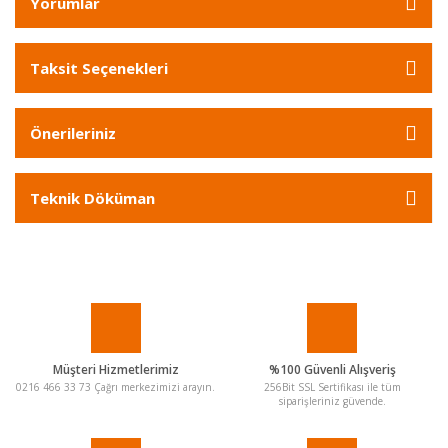
Yorumlar
Taksit Seçenekleri
Önerileriniz
Teknik Döküman
Müşteri Hizmetlerimiz
%100 Güvenli Alışveriş
0216 466 33 73 Çağrı merkezimizi arayın.
256Bit SSL Sertifikası ile tüm
siparişleriniz güvende.