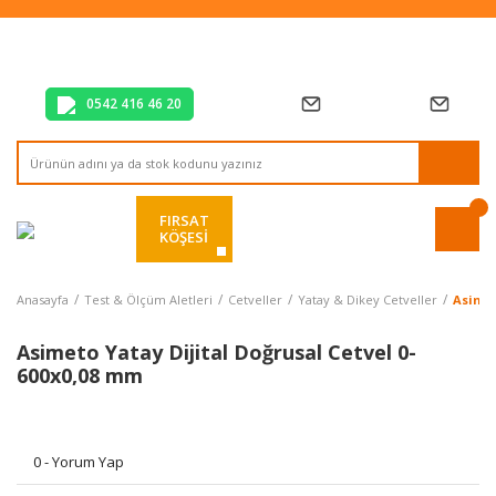
Tüm Alışverişlerde Vade Farksız 2 Taksit!
Mağazadan Teslim & Kolay İade
Hızlı Teslimat Siparişlerinizde Aynı Gün Kargo!
0542 416 46 20
FIRSAT
KÖŞESİ
Anasayfa
Test & Ölçüm Aletleri
Cetveller
Yatay & Dikey Cetveller
Asimet
Asimeto Yatay Dijital Doğrusal Cetvel 0-
600x0,08 mm
0 - Yorum Yap