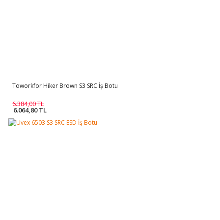
Toworkfor Hiker Brown S3 SRC İş Botu
6.384,00 TL
6.064,80 TL