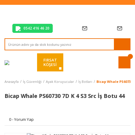
Tüm Alışverişlerde Vade Farksız 2 Taksit!
Mağazadan Teslim & Kolay İade
Hızlı Teslimat Siparişlerinizde Aynı Gün Kargo!
0542 416 46 20
FIRSAT
KÖŞESİ
Anasayfa
İş Güvenliği
Ayak Koruyucular
İş Botları
Bicap Whale PS60730 7D
Bicap Whale PS60730 7D K 4 S3 Src İş Botu 44
0 - Yorum Yap