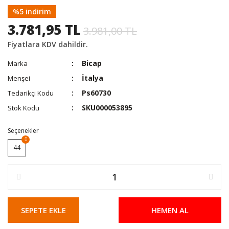
%5 indirim
3.781,95 TL
3.981,00 TL
Fiyatlara KDV dahildir.
Bicap
Marka
İtalya
Menşei
Ps60730
Tedarikçi Kodu
SKU000053895
Stok Kodu
Seçenekler
44
SEPETE EKLE
HEMEN AL